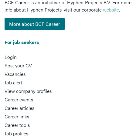
BCF Career is an initiative of Hyphen Projects B.V. For more
info about Hyphen Projects, visit our corporate
website
.
More about BCF Career
For job seekers
Login
Post your CV
Vacancies
Job alert
View company profiles
Career events
Career articles
Career links
Career tools
Job profiles