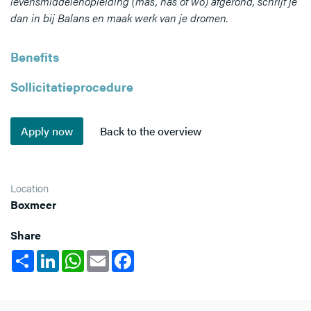
levensmiddelenopleiding (mas, has of wo) afgerond, schrijf je
dan in bij Balans en maak werk van je dromen.
Benefits
Sollicitatieprocedure
Location
Boxmeer
Share
Share
LinkedIn
WhatsApp
Email
Facebook