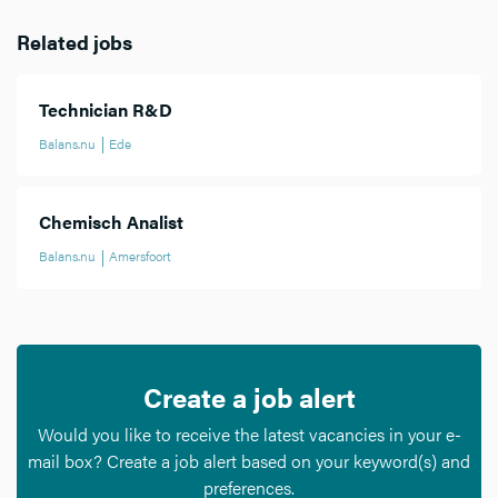
Related jobs
Technician R&D
Balans.nu
Ede
Chemisch Analist
Balans.nu
Amersfoort
Create a job alert
Would you like to receive the latest vacancies in your e-
mail box? Create a job alert based on your keyword(s) and
preferences.